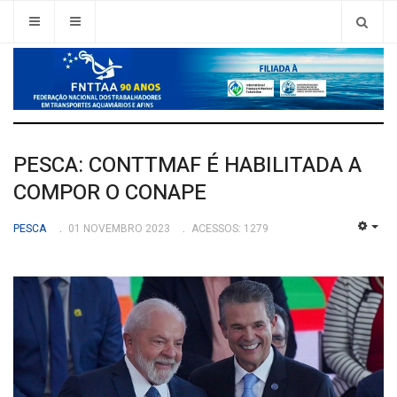
PESCA: CONTTMAF É HABILITADA A
COMPOR O CONAPE
PESCA
01 NOVEMBRO 2023
ACESSOS: 1279
EMP