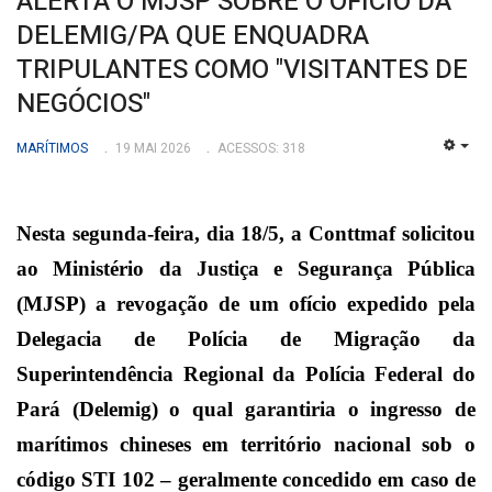
ALERTA O MJSP SOBRE O OFÍCIO DA
DELEMIG/PA QUE ENQUADRA
TRIPULANTES COMO "VISITANTES DE
NEGÓCIOS"
MARÍTIMOS
19 MAI 2026
ACESSOS: 318
EMP
Nesta segunda-feira, dia 18/5, a Conttmaf solicitou
ao Ministério da Justiça e Segurança Pública
(MJSP) a revogação de um ofício expedido pela
Delegacia de Polícia de Migração da
Superintendência Regional da Polícia Federal do
Pará (Delemig) o qual garantiria o ingresso de
marítimos chineses em território nacional sob o
código STI 102 – geralmente concedido em caso de